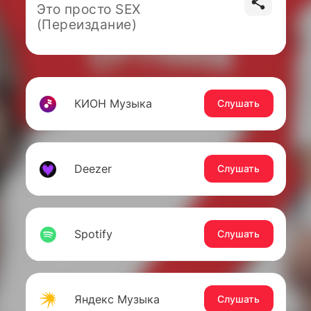
Это просто SEX
(Переиздание)
КИОН Музыка
Слушать
Deezer
Слушать
Spotify
Слушать
Яндекс Музыка
Слушать