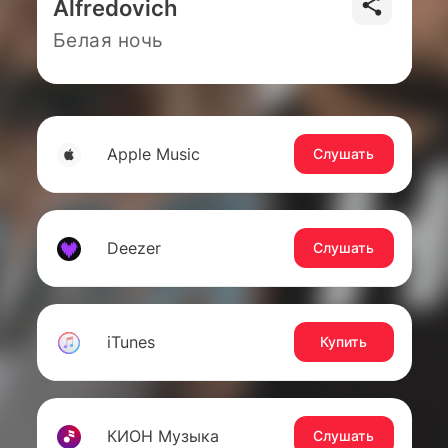
Alfredovich
Белая ночь
Apple Music
Слушать
Deezer
Слушать
iTunes
Купить
КИОН Музыка
Слушать