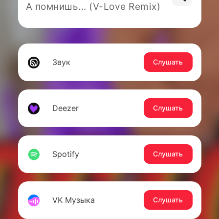
А помнишь... (V-Love Remix)
Звук
Слушать
Deezer
Слушать
Spotify
Слушать
VK Музыка
Слушать