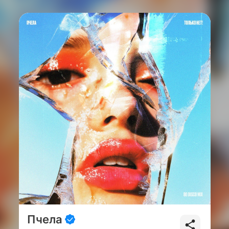
Пчела